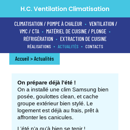
H.C. Ventilation Climatisation
CLIMATISATION / POMPE À CHALEUR
VENTILATION /
•
VMC / CTA
MATÉRIEL DE CUISINE / PLONGE
•
•
RÉFRIGÉRATION
EXTRACTION DE CUISINE
•
•
•
RÉALISATIONS
ACTUALITÉS
CONTACTS
Accueil
>
Actualités
On prépare déjà l’été !
On a installé une clim Samsung bien
posée, goulottes clean, et cache
groupe extérieur bien stylé. Le
logement est déjà au frais, prêt à
affronter les canicules.
L’été n’a qu’à bien se tenir !